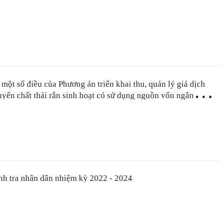
 một số điều của Phương án triển khai thu, quản lý giá dịch
yển chất thải rắn sinh hoạt có sử dụng nguồn vốn ngân sách
bàn thành phố Thủ Đức giai đoạn từ năm 2023 - 2025 ban
ết định số 1776/QĐ-UBND ngày 07 tháng 3 năm 2023 của
hành phố Thủ Đức
h tra nhân dân nhiệm kỳ 2022 - 2024