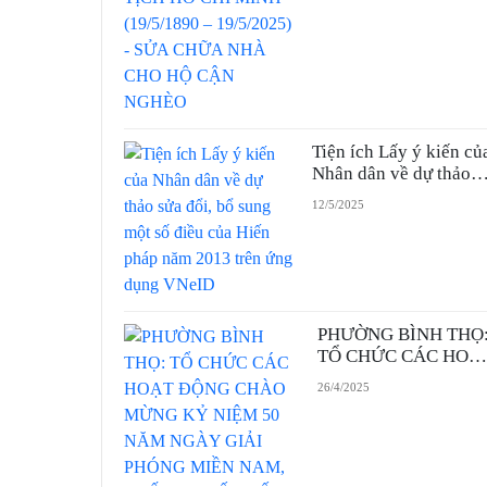
CHỮA NHÀ CHO HỘ
CẬN NGHÈO
Tiện ích Lấy ý kiến củ
Nhân dân về dự thảo
sửa đổi, bổ sung một s
12/5/2025
điều của Hiến pháp
năm 2013 trên ứng
dụng VNeID
PHƯỜNG BÌNH THỌ
TỔ CHỨC CÁC HOẠ
ĐỘNG CHÀO MỪNG
26/4/2025
KỶ NIỆM 50 NĂM
NGÀY GIẢI PHÓNG
MIỀN NAM, THỐNG
NHẤT ĐẤT NƯỚC
(30/4/1975 –