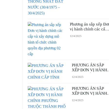
30/4/2025)
Phương án sắp xếp Đơ
vị hành chính các cấp
và xây dựng mô hình t
12/4/2025
chức chính quyền địa
phương 02 cấp
PHƯƠNG ÁN SẮP
XẾP ĐƠN VỊ HÀNH
CHÍNH CẤP TỈNH
12/4/2025
PHƯƠNG ÁN SẮP
XẾP ĐƠN VỊ HÀNH
CHÍNH PHƯỜNG
12/4/2025
THUỘC THÀNH PH
THỦ ĐỨC