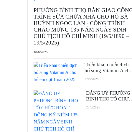
PHƯỜNG BÌNH THỌ BÀN GIAO CÔN
TRÌNH SỬA CHỮA NHÀ CHO HỘ BÀ
HUỲNH NGỌC LAN - CÔNG TRÌNH
CHÀO MỪNG 135 NĂM NGÀY SINH
CHỦ TỊCH HỒ CHÍ MINH (19/5/1890 –
19/5/2025)
18/6/2025
Triển khai chiến dịch
bổ sung Vitamin A ch
trẻ em đợt 1 năm 2025
27/5/2025
ĐẢNG UỶ PHƯỜNG
BÌNH THỌ TỔ CHỨC
HOẠT ĐỘNG KỶ
20/5/2025
NIỆM 135 NĂM
NGÀY SINH CHỦ
TỊCH HỒ CHÍ MINH
(19/5/1890 -