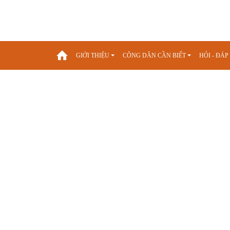
GIỚI THIỆU
CÔNG DÂN CẦN BIẾT
HỎI - ĐÁ