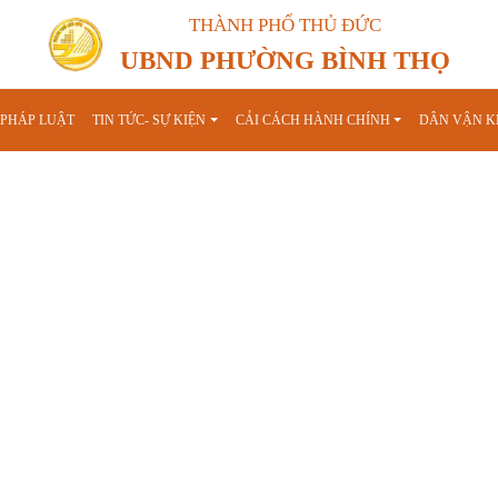
THÀNH PHỐ THỦ ĐỨC
UBND PHƯỜNG BÌNH THỌ
P PHÁP LUẬT
TIN TỨC- SỰ KIỆN
CẢI CÁCH HÀNH CHÍNH
DÂN VẬN K