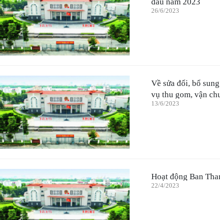
đầu năm 2023
26/6/2023
Về sửa đổi, bổ sung
vụ thu gom, vận chu
13/6/2023
Nhà nước trên địa 
hành kèm theo Quy
Ủy ban nhân dân t
Hoạt động Ban Than
22/4/2023