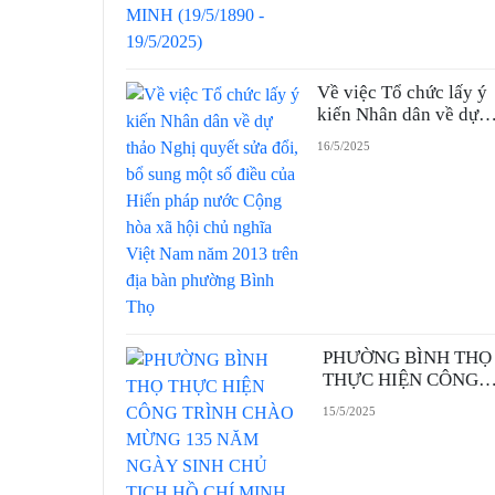
19/5/2025)
Về việc Tổ chức lấy ý
kiến Nhân dân về dự
thảo Nghị quyết sửa
16/5/2025
đổi, bổ sung một số
điều của Hiến pháp
nước Cộng hòa xã hội
chủ nghĩa Việt Nam
năm 2013 trên địa bàn
phường Bình Thọ
PHƯỜNG BÌNH THỌ
THỰC HIỆN CÔNG
TRÌNH CHÀO MỪNG
15/5/2025
135 NĂM NGÀY SIN
CHỦ TỊCH HỒ CHÍ
MINH (19/5/1890 –
19/5/2025) - SỬA